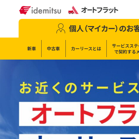
個人（マイカー）
のお
サービスステ
新車
中古車
カーリースとは
で
契約する