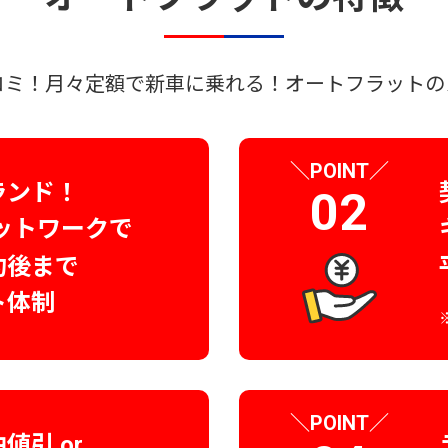
コミ！
月々定額で新車に乗れる！
オートフラットの
＼
／
POINT
ランド！
02
ットワークで
約後まで
ト体制
＼
／
POINT
油値引
or