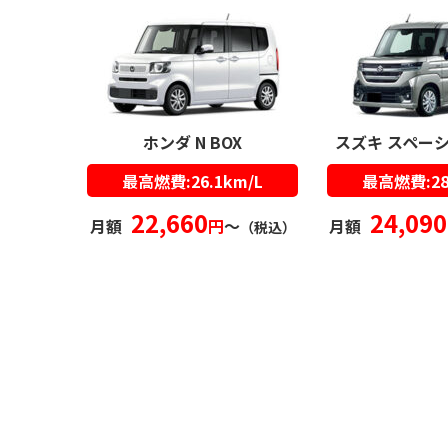
ホンダ N BOX
スズキ スペー
最高燃費:26.1km/L
最高燃費:28
22,660
24,090
月額
円
〜
月額
（税込）