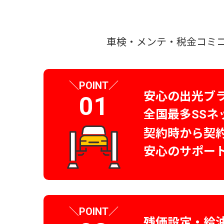
車検・メンテ・税金コミ
＼
／
POINT
安心の出光ブ
01
全国最多
ネ
SS
契約時から契
安心のサポー
＼
／
POINT
残価設定・給