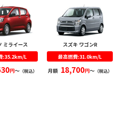
ツ ミライース
スズキ ワゴンR
35.2km/L
最高燃費:31.0km/L
630
18,700
円
〜
月額
円
〜
（税込）
（税込）