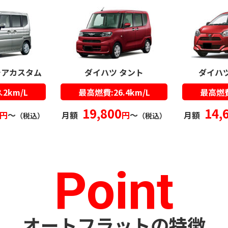
シアカスタム
ダイハツ タント
ダイハ
.2km/L
最高燃費:26.4km/L
最高燃費:
19,800
14,
円
〜
月額
円
〜
月額
（税込）
（税込）
Point
オートフラットの特徴