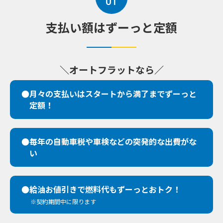
01
支払い額はずーっと定額
＼オートフラットなら／
●月々の支払いはスタートから
満了までずーっと
定額！
●毎年の自動車税や車検などの
突発的な出費がな
い
●給油お値引きで燃料代もずーっと
おトク！
※契約期間中に限ります