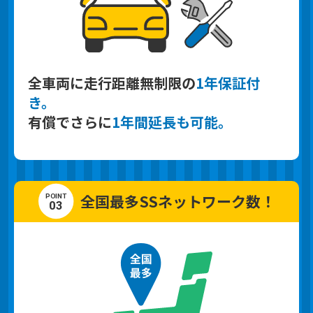
全車両に走行距離
無制限の
1年保証付
き。
有償でさらに
1年間延長も可能。
全国最多
SSネットワーク数！
03