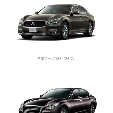
日産フーガ Y51（2017）