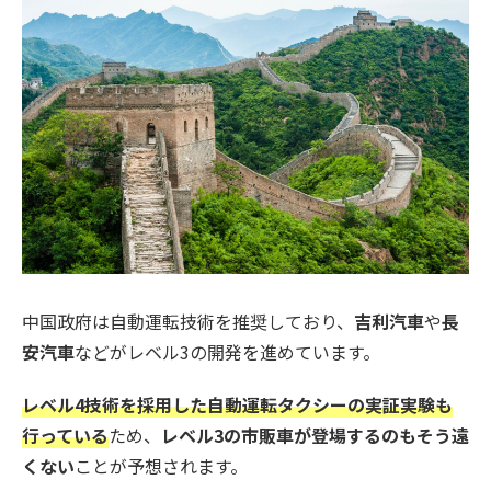
中国政府は自動運転技術を推奨しており、
吉利汽車
や
長
安汽車
などがレベル3の開発を進めています。
レベル4技術を採用した自動運転タクシーの実証実験も
行っている
ため、
レベル3の市販車が登場するのもそう遠
くない
ことが予想されます。