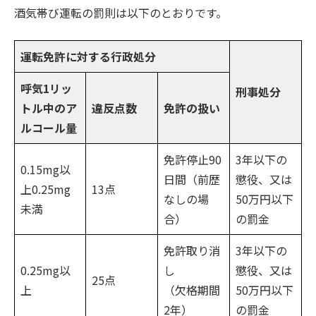
酒気帯び運転の罰則は以下のとおりです。
運転免許に対する行政処分
呼気1リッ
刑事処分
トル中のア
違反点数
免許の扱い
ルコール量
免許停止90
3年以下の
0.15mg以
日間（前歴
懲役、又は
上0.25mg
13点
なしの場
50万円以下
未満
合）
の罰金
免許取り消
3年以下の
0.25mg以
し
懲役、又は
25点
上
（欠格期間
50万円以下
2年）
の罰金