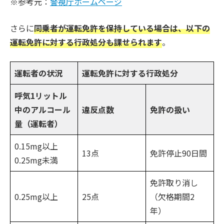
※参考元：
警視庁ホームページ
さらに
同乗者が運転免許を保持している場合は、以下の
運転免許に対する行政処分も課せられます
。
運転者の状況
運転免許に対する行政処分
呼気1リットル
中のアルコール
違反点数
免許の扱い
量（運転者）
0.15mg以上
13点
免許停止90日間
0.25mg未満
免許取り消し
0.25mg以上
25点
（欠格期間2
年）