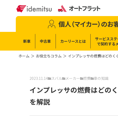
個人（マイカー）
のお
サービスステ
新車
中古車
カーリースとは
で
契約する
ホーム
お役立ちコラム
インプレッサの燃費はどのく
2023.11.14
スバル
メーカー
燃費
車の知識
インプレッサの燃費はどの
を解説